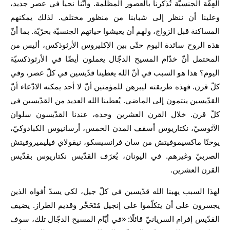
العِفّة الجنسيّة تُذكّرنا بالعصور المظلمة. وأنّنا نحيا في عصر جديد،
وعلينا أن ننظر إلى شبابنا من منظور مختلف. لذلك يمكنهم
المساكنة قبل الزواج، ولهم أن يعيشوا حياتهم الجنسيّة بحرّيّة. بما أنّ
هذه الروح سائدة اليوم حتّى بين الإكليروس الأرثوذكس، أليس من
المحتمل أنّ خدّام المسيح الدجّال يعملون أيضًا في الأرثوذكسيّة
اليوم؟ هذا هو السبب في أنّ الله يعطينا قدّيسين في كلّ عصر، وفي
كلّ قرن. فهذه طريقته ليبرهن للمؤمنين أنّ لا أحد يمكنه الادّعاء أنّ
القدّيسين ينتمون إلى الماضي. يُعطينا الله العديد من القدّيسين في
كلّ قرن. خلال القرن العشرين وحده، عندنا القدّيسون سلوان
الآثوسيّ، نكتاريوس أسقف المدن الخمس، أرسانيوس الكبادوكيّ،
يوحنّا ماكسيموفيتش من سان فرانسيسكو، نيقولاي فيليميروفيتش
الصربيّ وغيرهم. في اليونان، يُعرَف القدّيس نكتاريوس بقدّيس
القرن العشرين.
لهذا السبب يهبنا الله قدّيسين في كلّ جيل، لكي يسدّ أفواه الذين
يجسرون على أن يتكلّموا على إنجيل مُتَحَجِّر وقديم الطراز. يضيف
القدّيس إفرام السريانيّ قائلًا: «في أيّام المسيح الدجّال تلك، سوف