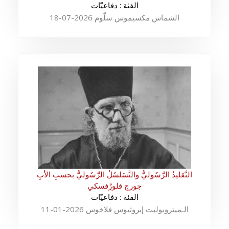
الفئة : دفاعيّات
الشماس مكسيموس سلّوم 2026-07-18
التَّقليدُ الرَّسُوليُّ والتَّسَلسُلُ الرَّسُوليُّ بحسبِ الأبِ
جورج فلورُفسكي
الفئة : دفاعيّات
الـميتروبوليت إيروثيوس فلاخوس 2026-01-11