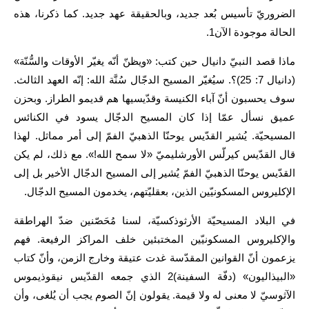
الضروريّ تأسيس بُعد جديد، وبالحقيقة عهد جديد. كما ذكرنا، هذه
الحالة موجودة الآن
1
.
ماذا قصد النبيّ دانيال حين كتب: «ويظنّ أنّه يغيّر الأوقات والسُّنّة»
(دانيال 7: 25)؟. سيُغيّر المسيح الدجّال سُنَّة الله: إنّه العهد الثالث.
سوف يحسبون أنّ آباء الكنيسة وقدّيسيها هم قديمو الطراز. وبحزن
عميق نسأل عمّا إذا كان المسيح الدجّال يسود في الكنائس
المسيحيّة. يُشير القدّيس يوحنّا الذهبيّ الفمّ إلى أمر مماثل. لهذا
قال القدّيس كيرلّس الأورشليميّ «لا سمح الله!». مع ذلك، لم يكن
القدّيس يوحنّا الذهبيّ الفمّ يُشير إلى المسيح الدجّال الأخير بل إلى
الإكليروس المسكونيّين الذين، بعقليّتهم، يخدمون المسيح الدجّال.
في البلاد المسيحيّة الأرثوذكسيّة، لسنا مُحَصّنين ضدّ الهراطقة
والإكليروس المسكونيّين المختبئين خلف المراكز الرفيعة. فهم
يزعمون أنّ القوانين المقدّسة غدت عتيقة وخارج الزمن، وأنّ كتاب
«البيذاليون» (دفّة السفينة)
2
الذي جمعه القدّيس نيقوذيموس
الآثوسيّ لا معنى له ولا قيمة. يقولون إنّ الصوم يجب أن يُلغى، وأن