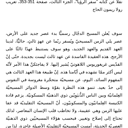
نقلاً عن كتابه "سفر الرؤيا”، الجزء الثالث، صفحة 351-353، تعريب
رولا ريمون الحاج
سوف يُعلن المسيح الدجّال رسميًّا بدء عصر جديد على الأرض،
عصر يلي الزمن المسيحيّ ويُسفر ربّما عن عهدٍ ثالثٍ. حاليًّا، لدينا
العهد القديم والعهد الجديد، وهو سوف يستنبط عهدًا ثالثًا على
الأرجح. هذه العقيدة الفاسدة عن عهد ثالث ليست بجديدة. حتّى إنّ
القدّيس غريغوريوس اللاهوتيّ يُشير إليها. لا يفاجئكنَّ هذا الأمر لأنّه
ليس أكثر ممّا نشهده في أيّامنا هذه. إنّ طبيعة هذا العهد الثالث هي
المفهوم السائد، اليوم، عن مسيحيّة متحجّرة مغروسة في النفوس
إلى حدّ بعيد. تنمو هذه النظرة بقوّة وسط الدوائر المسيحيّة
العِلمانيّة وبين الناس الدُّنيَوِيّين ذوي الذهنيّة المسكونيّة. يزعم قادة
الكنيسة العِلمانيّون والمسكونيّون، أنّ المسيحيّة التقليديّة قد عفا
عليها الزمن وهي عقيمة، ولا تخاطب قلب الإنسان المعاصر، لذلك
تحتاج إلى إصلاح وتغيير. فبحسب هؤلاء المسيحيّين ذوي الذهنيّة
العصريّة الحديثة، أمست المسيحيّة التقليديّة الأصيلة عاجزة، لذا من