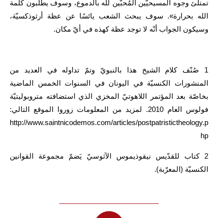
تمتلئ وجوه المسيحيّين المُحبّين لله بالدموع، وسوف يطلبون كلمة
الله بحرارة». سوف يبحث الشعب يائسًا عن عظة أرثوذكسيّة،
وسيكون الجواب أنّه لا توجد عظة كهذه في أيّ مكان.
1
صُنّف كلام الشيخ هذا بالنبويّ وتمّ تداوله في العديد من
المنشورات الكنسيّة في اليونان في السنوات الخمس الماضية
بخاصّة بعد المؤتمر اللاهوتيّ المخزي الذي استضافته متروبوليتيّة
فولوس العام 2010. لمزيد من المعلومات زوروا الموقع التالي:
http://www.saintnicodemos.com/articles/postpatristictheology.p
hp
2
كتاب للقدّيس نيقوذيموس الآثوسيّ يَضمّ مجموعة القوانين
الكنسيّة (المعرّبة).