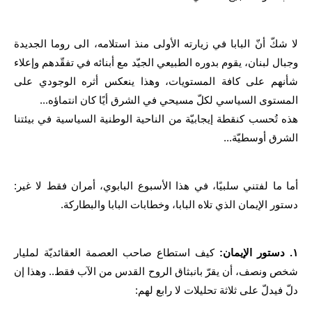
لا شكّ أنّ البابا في زيارته الأولى منذ استلامه، الى روما الجديدة
وجبال لبنان، يقوم بدوره الطبيعي الجيّد مع أبنائه في تفقّدهم وإعلاء
شأنهم على كافة المستويات، وهذا ينعكس أثره الوجودي على
المستوى السياسي لكلّ مسيحي في الشرق أيًا كان انتماؤه...
هذه تُحسب كنقطة إيجابيّة من الناحية الوطنية السياسية في بيئتنا
الشرق أوسطيّة...
أما ما لفتني سلبيًا، في هذا الأسبوع البابوي، أمران فقط لا غير:
دستور الإيمان الذي تلاه البابا، وخطابات البابا والبطاركة.
١. دستور الإيمان:
كيف استطاع صاحب العصمة العقائديّة لمليار
شخص ونصف، أن يقرّ بانبثاق الروح القدس من الآب فقط.. وهذا إن
دلّ فيدلّ على ثلاثة تحليلات لا رابع لهم: