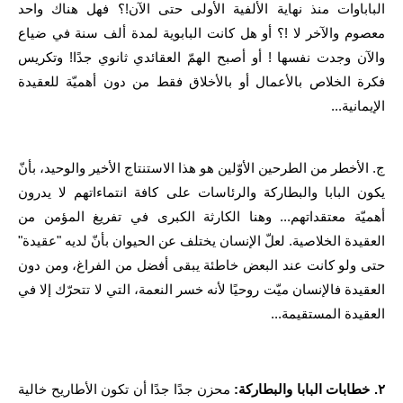
الباباوات منذ نهاية الألفية الأولى حتى الآن!؟ فهل هناك واحد
معصوم والآخر لا !؟ أو هل كانت البابوية لمدة ألف سنة في ضياع
والآن وجدت نفسها ! أو أصبح الهمّ العقائدي ثانوي جدًا! وتكريس
فكرة الخلاص بالأعمال أو بالأخلاق فقط من دون أهميّة للعقيدة
الإيمانية...
ج. الأخطر من الطرحين الأوّلين هو هذا الاستنتاج الأخير والوحيد، بأنّ
يكون البابا والبطاركة والرئاسات على كافة انتماءاتهم لا يدرون
أهميّة معتقداتهم... وهنا الكارثة الكبرى في تفريغ المؤمن من
العقيدة الخلاصية. لعلّ الإنسان يختلف عن الحيوان بأنّ لديه "عقيدة"
حتى ولو كانت عند البعض خاطئة يبقى أفضل من الفراغ، ومن دون
العقيدة فالإنسان ميّت روحيًا لأنه خسر النعمة، التي لا تتحرّك إلا في
العقيدة المستقيمة...
٢. خطابات البابا والبطاركة:
محزن جدًا جدًا أن تكون الأطاريح خالية