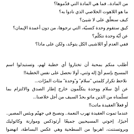
من المادة.. فما هي المادة التي قدّموها؟
ما هو اللاهوت الخلاصي الذي نادوا به؟
كيف سنعلّق على لا شيئ؟
كيق ستقوم وحدة كنسيّة، التي نرجوها، من دون أعمدة الإيمان؟
عن أيّة وحدة نتكلّم؟
ففي العدم أو اللاشيى الكل يتوحّد، ولكن على ماذا؟
أطلب منكم بمحبة أن تختاروا أي خطبة لهم، وتستبدلوا اسم
المسيح بإسم أيّ إله وثني، أولا نحصل على نفس الخطبة!!
نلاحظ تكرار كلمتي "سلام" و"وحدة" مئات المرّات...
عن أيّ سلام ووحدة يتكلّمون خارج إطار الصدق والالتزام بما
تسلّمناه من الذين ماتو بحدّ السيف من أجل خلاصنا...
أو فعلاً العقيدة ماتت!!
عندما تموت العقيدة تهرب النعمة.. ونصبح في جهنّم وبئس المصير..
أخيرًا، إخوتي المسيحيين جميعًا أرثوذكس وموارنة وكاثوليك
وبروتستنت، اهربوا من السطحية وهي عكس البساطة، انهضوا