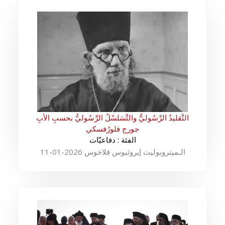
التَّقليدُ الرَّسُوليُّ والتَّسَلسُلُ الرَّسُوليُّ بحسبِ الأبِ
جورج فلورُفسكي
الفئة : دفاعيّات
الـميتروبوليت إيروثيوس فلاخوس 2026-01-11